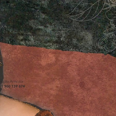
 Luís de Camões - Casa da Cultura
0-508 Beja
il:
lendiasdencantar@gmail.com
ecção Artística
51 960 159 674