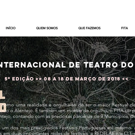
INÍCIO
QUEM SOMOS
QUE FAZEMOS
FITA
INTERNACIONAL DE TEATRO D
5ª EDIÇÃO >> 08 A 18 DE MARÇO DE 2018 <<
 como uma realidade e orgulha-se de ser o maior Festival de
todo o Alentejo. É também um motivo de orgulho, o FITA ser 
entejo, contando com as preciosas parcerias de 9 Municípios, do
m dos mais prestigiados Festivais Portugueses até mesmo a 
s em duas importantes redes de festivais, a REDELAE e a CLT, 