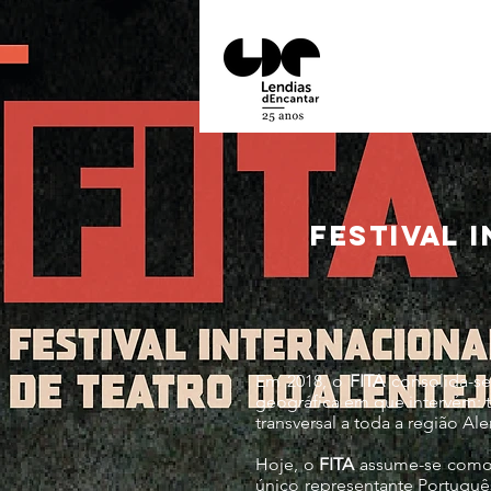
FESTIVAL 
Em 2018, o
FITA
consolida-se
geográfica em que intervém: 
transversal a toda a região Al
Hoje, o
FITA
assume-se como u
único representante Portuguê