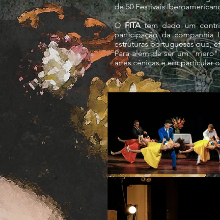
de 50 Festivais Iberoamerican
O
FITA
tem dado um contribu
participação da companhia L
estruturas portuguesas que, 
Para além de ser um "mero" 
artes cénicas e em particular 