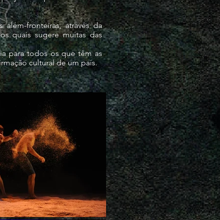
lém-fronteiras, através da
aos quais sugere muitas das
ia para todos os que têm as
firmação cultural de um país.