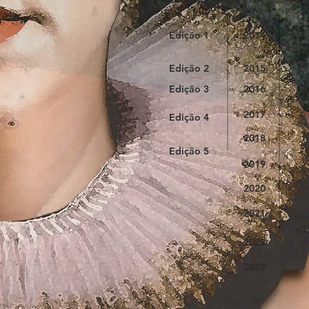
Rua
Edição 1
2014
780
Edição 2
2015
Edição 3
2016
ema
2017
Edição 4
2018
Edição 5
2019
2020
2021
Dir
+3
2022
2023