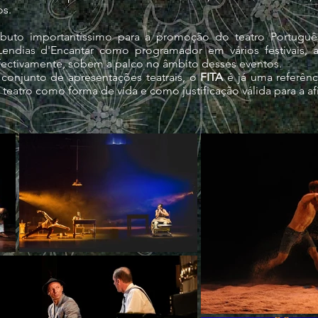
os.
to importantíssimo para a promoção do teatro Português a
endias d'Encantar como programador em vários festivais, 
efectivamente, sobem a palco no âmbito desses eventos.
conjunto de apresentações teatrais, o
FITA
é já uma referênc
o teatro como forma de vida e como justificação válida para a a